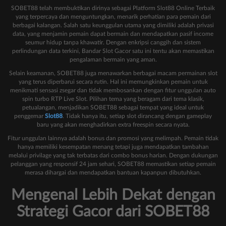
SOBET88 telah membuktikan dirinya sebagai Platform Slot88 Online Terbaik
yang terpercaya dan menguntungkan, menarik perhatian para pemain dari
berbagai kalangan. Salah satu keunggulan utama yang dimiliki adalah privasi
data, yang menjamin pemain dapat bermain dan mendapatkan pasif income
seumur hidup tanpa khawatir. Dengan enkripsi canggih dan sistem
perlindungan data terkini, Bandar Slot Gacor satu ini tentu akan memastikan
pengalaman bermain yang aman.
Selain keamanan, SOBET88 juga menawarkan berbagai macam permainan slot
yang terus diperbarui secara rutin. Hal ini memungkinkan pemain untuk
menikmati sensasi zsegar dan tidak membosankan dengan fitur unggulan auto
spin turbo RTP Live Slot. Pilihan tema yang beragam dari tema klasik,
petualangan, menjadikan SOBET88 sebagai tempat yang ideal untuk
penggemar
Slot88
. Tidak hanya itu, setiap slot dirancang dengan gameplay
baru yang akan menghadirkan extra freespin secara nyata.
Fitur unggulan lainnya adalah bonus dan promosi yang melimpah. Pemain tidak
hanya memiliki kesempatan menang tetapi juga mendapatkan tambahan
melalui privilage yang tak terbatas dari combo bonus harian. Dengan dukungan
pelanggan yang responsif 24 jam sehari, SOBET88 memastikan setiap pemain
merasa dihargai dan mendapatkan bantuan kapanpun dibutuhkan.
Mengenal Lebih Dekat dengan
Strategi Gacor dari SOBET88