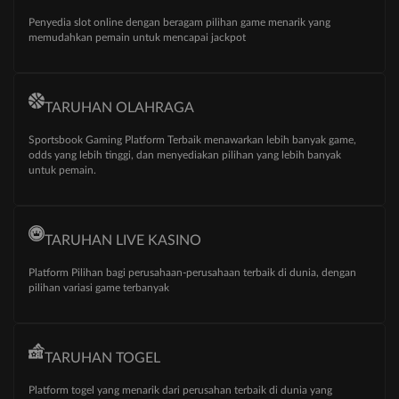
Penyedia slot online dengan beragam pilihan game menarik yang
memudahkan pemain untuk mencapai jackpot
TARUHAN OLAHRAGA
Sportsbook Gaming Platform Terbaik menawarkan lebih banyak game,
odds yang lebih tinggi, dan menyediakan pilihan yang lebih banyak
untuk pemain.
TARUHAN LIVE KASINO
Platform Pilihan bagi perusahaan-perusahaan terbaik di dunia, dengan
pilihan variasi game terbanyak
TARUHAN TOGEL
Platform togel yang menarik dari perusahan terbaik di dunia yang