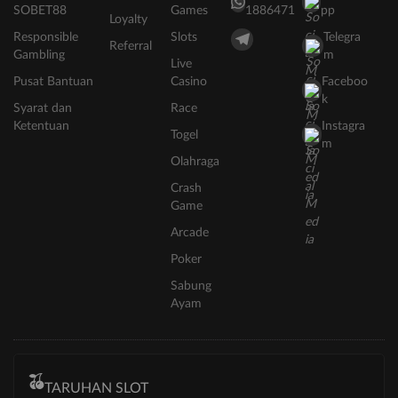
SOBET88
Games
1886471
pp
Loyalty
Responsible
Slots
Telegra
Referral
Gambling
m
Live
Pusat Bantuan
Casino
Faceboo
k
Syarat dan
Race
Ketentuan
Instagra
Togel
m
Olahraga
Crash
Game
Arcade
Poker
Sabung
Ayam
TARUHAN SLOT