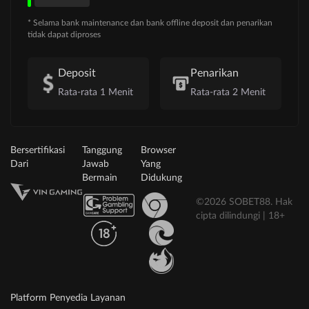
* Selama bank maintenance dan bank offline deposit dan penarikan
tidak dapat diproses
Deposit
Penarikan
Rata-rata 1 Menit
Rata-rata 2 Menit
Bersertifikasi
Tanggung
Browser
Dari
Jawab
Yang
Bermain
Didukung
©2026 SOBET88. Hak
cipta dilindungi | 18+
Platform Penyedia Layanan