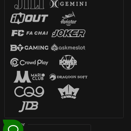
Poker