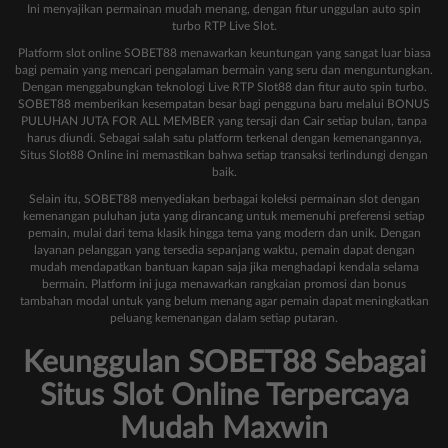
Ini menyajikan permainan mudah menang, dengan fitur unggulan auto spin
turbo RTP Live Slot.
Platform slot online SOBET88 menawarkan keuntungan yang sangat luar biasa
bagi pemain yang mencari pengalaman bermain yang seru dan menguntungkan.
Dengan menggabungkan teknologi Live RTP Slot88 dan fitur auto spin turbo.
SOBET88 memberikan kesempatan besar bagi pengguna baru melalui BONUS
PULUHAN JUTA FOR ALL MEMBER yang tersaji dan Cair setiap bulan, tanpa
harus diundi. Sebagai salah satu platform terkenal dengan kemenangannya,
Situs Slot88 Online ini memastikan bahwa setiap transaksi terlindungi dengan
baik.
Selain itu, SOBET88 menyediakan berbagai koleksi permainan slot dengan
kemenangan puluhan juta yang dirancang untuk memenuhi preferensi setiap
pemain, mulai dari tema klasik hingga tema yang modern dan unik. Dengan
layanan pelanggan yang tersedia sepanjang waktu, pemain dapat dengan
mudah mendapatkan bantuan kapan saja jika menghadapi kendala selama
bermain. Platform ini juga menawarkan rangkaian promosi dan bonus
tambahan modal untuk yang belum menang agar pemain dapat meningkatkan
peluang kemenangan dalam setiap putaran.
Keunggulan SOBET88 Sebagai
Situs Slot Online Terpercaya
Mudah Maxwin