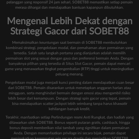
pelanggan yang responsif 24 jam sehari, SOBET88 memastikan setiap pemain
merasa dihargai dan mendapatkan bantuan kapanpun dibutuhkan.
Mengenal Lebih Dekat dengan
Strategi Gacor dari SOBET88
Memaksimalkan keuntungan saat bermain di SOBET88 membutuhkan
kombinasi strategi, pengelolaan modal, dan pemahaman akan permainan yang
tersedia. Salah satu langkah pertama yang dianjurkan adalah memilih
permainan slot yang sesuai dengan gaya dan preferensi bermain Anda. Dengan
banyaknya pilihan yang tersedia di Situs Slot Gacor, pemain dapat mencari
game yang menawarkan tingkat pengembalian (RTP) tinggi untuk meningkatkan
peluang menang.
Pengelolaan modal juga menjadi kunci penting dalam mendapatkan cuan besar
dari SOBET88. Pemain disarankan untuk menetapkan anggaran harian atau
mingguan, serta menghindari bermain dengan emosi atau mengambil risiko
lebih besar dari kemampuan. Dengan strategi spin gacor yang tepat, pemain
bisa mendapatkan scatter jackpot lebih seimbang tanpa harus khawatir
kehilangan banyak kredit.
Terakhir, manfaatkan setiap Perlindungan resmi Anti Rungkat, dan hadiah yang
ditawarkan oleh SOBET88. Bonus seperti putaran gratis, cashback, hingga
bonus deposit memberikan nilai tambah yang signifikan dalam permainan
Anda. Dengan memanfaatkan privilage ini secara bijak, pemain dapat
meningkatkan kesempatan win secara drastis dan menjadikan SOBET88