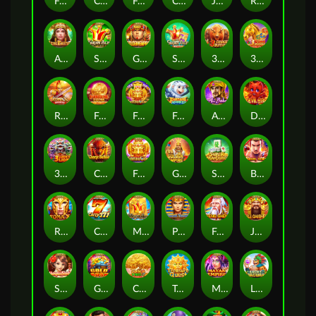
Fortune Gems 500
Clover Coins 3x3
Fortune Coins 2
Cash Coin
Jackpot Joker FEVER
ROMA X 10000
Aztec Priestess
Super Ace
Golden Empire
Super Ace Joker
3 Charge Buffalo
3 Coin Wild Horse
Roma X Deluxe
Fortune Coins
Fortune Gems 2
Fortune Monkey
Ali Baba
Devil Fire
3 LUCKY LION
Charge Buffalo
Fortune Gems
GOLDEN EMPIRE 2
SUPER MAHJONG
Boxing King
RomaX
Crazy777
Mega Ace
Pharaoh Treasure
Fengshen
Jili Caishen
Shanghai Beauty
Gold Rush
Coin Tree
Treasure Quest
Mayan Empire
Lucky Jaguar