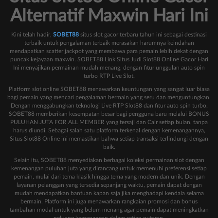
Alternatif Maxwin Hari Ini
Kini telah hadir,
SOBET88
situs slot gacor terbaru tahun ini sebagai destinasi
terbaik untuk pengalaman terbaik merasakan harumnya keindahan
mendapatkan scatter jackpot yang membawa para pemain lebih dekat dengan
puncak kejayaan maxwin. SOBET88 Link Situs Judi Slot88 Online Gacor Hari
Ini menyajikan permainan mudah menang, dengan fitur unggulan auto spin
turbo RTP Live Slot.
Platform slot online SOBET88 menawarkan keuntungan yang sangat luar biasa
bagi pemain yang mencari pengalaman bermain yang seru dan menguntungkan.
Dengan menggabungkan teknologi Live RTP Slot88 dan fitur auto spin turbo.
SOBET88 memberikan kesempatan besar bagi pengguna baru melalui BONUS
PULUHAN JUTA FOR ALL MEMBER yang tersaji dan Cair setiap bulan, tanpa
harus diundi. Sebagai salah satu platform terkenal dengan kemenangannya,
Situs Slot88 Online ini memastikan bahwa setiap transaksi terlindungi dengan
baik.
Selain itu, SOBET88 menyediakan berbagai koleksi permainan slot dengan
kemenangan puluhan juta yang dirancang untuk memenuhi preferensi setiap
pemain, mulai dari tema klasik hingga tema yang modern dan unik. Dengan
layanan pelanggan yang tersedia sepanjang waktu, pemain dapat dengan
mudah mendapatkan bantuan kapan saja jika menghadapi kendala selama
bermain. Platform ini juga menawarkan rangkaian promosi dan bonus
tambahan modal untuk yang belum menang agar pemain dapat meningkatkan