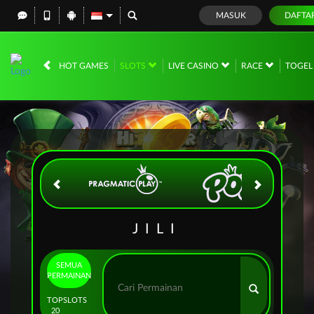
MASUK
DAFTA
IDR
12,672,437,
HOT GAMES
SLOTS
LIVE CASINO
RACE
TOGE
JILI
SEMUA
PERMAINAN
TOP
SLOTS
20