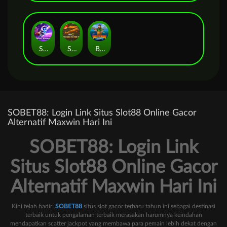
Spaceman
Slot88 High Flyer
Big Bass Crash
SOBET88: Login Link Situs Slot88 Online Gacor
Alternatif Maxwin Hari Ini
SOBET88: Login Link
Situs Slot88 Online Gacor
Alternatif Maxwin Hari Ini
Kini telah hadir,
SOBET88
situs slot gacor terbaru tahun ini sebagai destinasi
terbaik untuk pengalaman terbaik merasakan harumnya keindahan
mendapatkan scatter jackpot yang membawa para pemain lebih dekat dengan