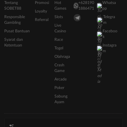
Tentang
Promosi
Hot
+628190
Whatsa
SOBET88
Games
1886471
pp
Loyalty
Responsible
Slots
Telegra
Referral
Gambling
m
Live
Pusat Bantuan
Casino
Faceboo
k
Syarat dan
Race
Ketentuan
Instagra
Togel
m
Olahraga
Crash
Game
Arcade
Poker
Sabung
Ayam