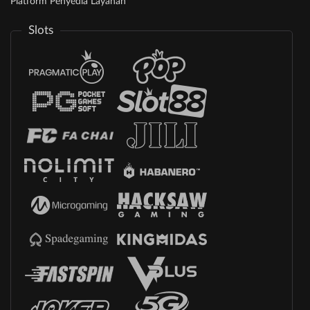
Platform Penyedia Layanan
Slots