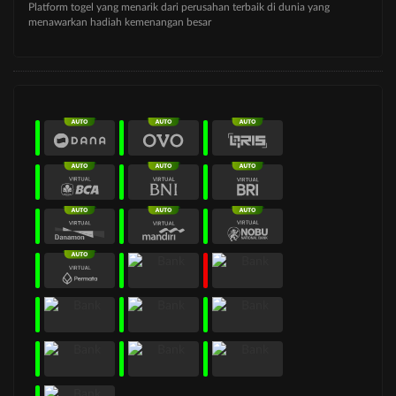
Platform togel yang menarik dari perusahan terbaik di dunia yang
menawarkan hadiah kemenangan besar