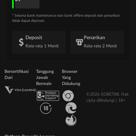
* Selama bank maintenance dan bank offline deposit dan penarikan
tidak dapat diproses
Deposit
Penarikan
Rata-rata 1 Menit
Rata-rata 2 Menit
Bersertifikasi
Tanggung
Browser
Dari
Jawab
Yang
Bermain
Didukung
©2026 SOBET88. Hak
cipta dilindungi | 18+