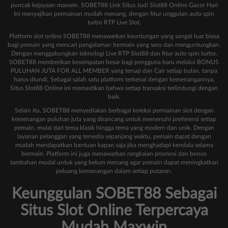
puncak kejayaan maxwin. SOBET88 Link Situs Judi Slot88 Online Gacor Hari
Ini menyajikan permainan mudah menang, dengan fitur unggulan auto spin
turbo RTP Live Slot.
Platform slot online SOBET88 menawarkan keuntungan yang sangat luar biasa
bagi pemain yang mencari pengalaman bermain yang seru dan menguntungkan.
Dengan menggabungkan teknologi Live RTP Slot88 dan fitur auto spin turbo.
SOBET88 memberikan kesempatan besar bagi pengguna baru melalui BONUS
PULUHAN JUTA FOR ALL MEMBER yang tersaji dan Cair setiap bulan, tanpa
harus diundi. Sebagai salah satu platform terkenal dengan kemenangannya,
Situs Slot88 Online ini memastikan bahwa setiap transaksi terlindungi dengan
baik.
Selain itu, SOBET88 menyediakan berbagai koleksi permainan slot dengan
kemenangan puluhan juta yang dirancang untuk memenuhi preferensi setiap
pemain, mulai dari tema klasik hingga tema yang modern dan unik. Dengan
layanan pelanggan yang tersedia sepanjang waktu, pemain dapat dengan
mudah mendapatkan bantuan kapan saja jika menghadapi kendala selama
bermain. Platform ini juga menawarkan rangkaian promosi dan bonus
tambahan modal untuk yang belum menang agar pemain dapat meningkatkan
peluang kemenangan dalam setiap putaran.
Keunggulan SOBET88 Sebagai
Situs Slot Online Terpercaya
Mudah Maxwin