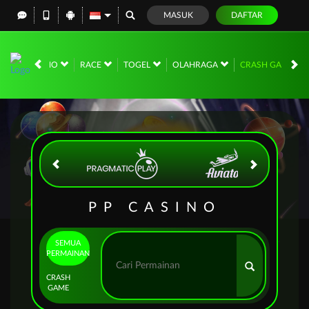
MASUK
DAFTAR
LIVE CASINO
RACE
TOGEL
OLAHRAGA
CRASH GAME
PP CASINO
SEMUA
PERMAINAN
CRASH
GAME