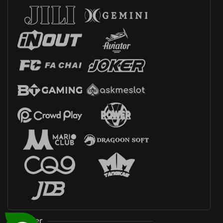
Poker