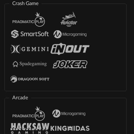
Crash Game
Arcade