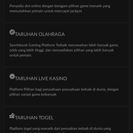
Penyedia slot online dengan beragam pilihan game menarik yang
memudahkan pemain untuk mencapai jackpot
TARUHAN OLAHRAGA
Sportsbook Gaming Platform Terbaik menawarkan lebih banyak game,
odds yang lebih tinggi, dan menyediakan pilihan yang lebih banyak
untuk pemain.
TARUHAN LIVE KASINO
Platform Pilihan bagi perusahaan-perusahaan terbaik di dunia, dengan
pilihan variasi game terbanyak
TARUHAN TOGEL
Platform togel yang menarik dari perusahan terbaik di dunia yang