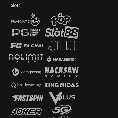
Slots