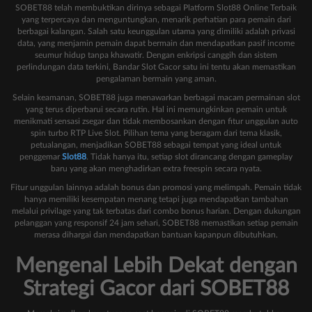
SOBET88 telah membuktikan dirinya sebagai Platform Slot88 Online Terbaik
yang terpercaya dan menguntungkan, menarik perhatian para pemain dari
berbagai kalangan. Salah satu keunggulan utama yang dimiliki adalah privasi
data, yang menjamin pemain dapat bermain dan mendapatkan pasif income
seumur hidup tanpa khawatir. Dengan enkripsi canggih dan sistem
perlindungan data terkini, Bandar Slot Gacor satu ini tentu akan memastikan
pengalaman bermain yang aman.
Selain keamanan, SOBET88 juga menawarkan berbagai macam permainan slot
yang terus diperbarui secara rutin. Hal ini memungkinkan pemain untuk
menikmati sensasi zsegar dan tidak membosankan dengan fitur unggulan auto
spin turbo RTP Live Slot. Pilihan tema yang beragam dari tema klasik,
petualangan, menjadikan SOBET88 sebagai tempat yang ideal untuk
penggemar
Slot88
. Tidak hanya itu, setiap slot dirancang dengan gameplay
baru yang akan menghadirkan extra freespin secara nyata.
Fitur unggulan lainnya adalah bonus dan promosi yang melimpah. Pemain tidak
hanya memiliki kesempatan menang tetapi juga mendapatkan tambahan
melalui privilage yang tak terbatas dari combo bonus harian. Dengan dukungan
pelanggan yang responsif 24 jam sehari, SOBET88 memastikan setiap pemain
merasa dihargai dan mendapatkan bantuan kapanpun dibutuhkan.
Mengenal Lebih Dekat dengan
Strategi Gacor dari SOBET88