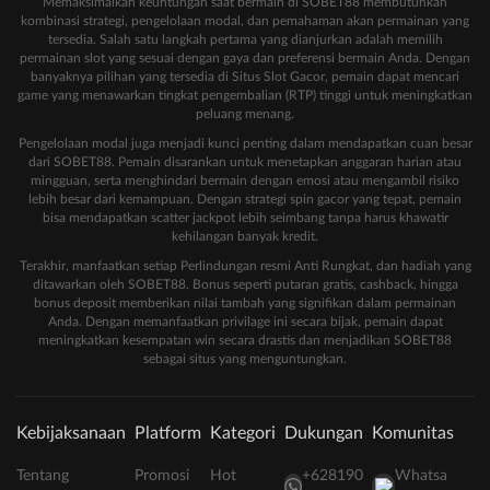
Memaksimalkan keuntungan saat bermain di SOBET88 membutuhkan
kombinasi strategi, pengelolaan modal, dan pemahaman akan permainan yang
tersedia. Salah satu langkah pertama yang dianjurkan adalah memilih
permainan slot yang sesuai dengan gaya dan preferensi bermain Anda. Dengan
banyaknya pilihan yang tersedia di Situs Slot Gacor, pemain dapat mencari
game yang menawarkan tingkat pengembalian (RTP) tinggi untuk meningkatkan
peluang menang.
Pengelolaan modal juga menjadi kunci penting dalam mendapatkan cuan besar
dari SOBET88. Pemain disarankan untuk menetapkan anggaran harian atau
mingguan, serta menghindari bermain dengan emosi atau mengambil risiko
lebih besar dari kemampuan. Dengan strategi spin gacor yang tepat, pemain
bisa mendapatkan scatter jackpot lebih seimbang tanpa harus khawatir
kehilangan banyak kredit.
Terakhir, manfaatkan setiap Perlindungan resmi Anti Rungkat, dan hadiah yang
ditawarkan oleh SOBET88. Bonus seperti putaran gratis, cashback, hingga
bonus deposit memberikan nilai tambah yang signifikan dalam permainan
Anda. Dengan memanfaatkan privilage ini secara bijak, pemain dapat
meningkatkan kesempatan win secara drastis dan menjadikan SOBET88
sebagai situs yang menguntungkan.
Kebijaksanaan
Platform
Kategori
Dukungan
Komunitas
Tentang
Promosi
Hot
+628190
Whatsa