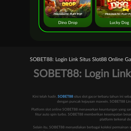
Dino Drop
Lucky Dog
SOBET88: Login Link Situs Slot88 Online Ga
SOBET88: Login Link 
Kini telah hadir,
SOBET88
situs slot gacor terbaru tahun ini s
dengan puncak kejayaan maxwin. SOBET88 Link S
Platform slot online SOBET88 menawarkan keuntungan yang san
fitur auto spin turbo. SOBET88 memberikan kesempatan besa
platform terkenal d
Selain itu, SOBET88 menyediakan berbagai koleksi permainan s