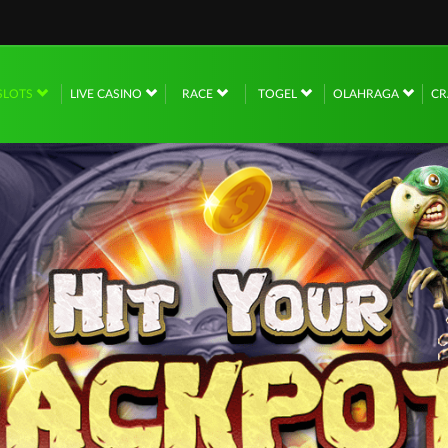
SLOTS
LIVE CASINO
RACE
TOGEL
OLAHRAGA
CR