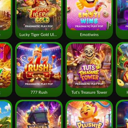
e
Lucky Tiger Gold Ultimate
Emotiwins
g
777 Rush
Tut's Treasure Tower