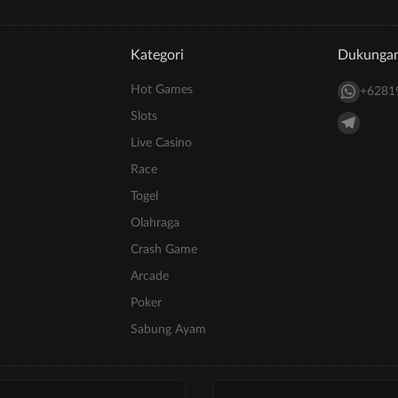
Kategori
Dukunga
Hot Games
+6281
Slots
Live Casino
Race
Togel
Olahraga
Crash Game
Arcade
Poker
Sabung Ayam