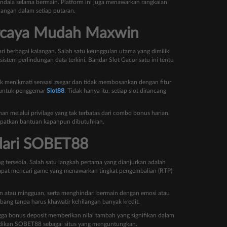
dala selama bermain. Platform ini juga menawarkan rangkaian
ngan dalam setiap putaran.
ercaya Mudah Maxwin
 berbagai kalangan. Salah satu keunggulan utama yang dimiliki
tem perlindungan data terkini, Bandar Slot Gacor satu ini tentu
k menikmati sensasi zsegar dan tidak membosankan dengan fitur
l untuk penggemar
Slot88
. Tidak hanya itu, setiap slot dirancang
 melalui privilage yang tak terbatas dari combo bonus harian.
apatkan bantuan kapanpun dibutuhkan.
 dari SOBET88
ersedia. Salah satu langkah pertama yang dianjurkan adalah
 dapat mencari game yang menawarkan tingkat pengembalian (RTP)
 atau mingguan, serta menghindari bermain dengan emosi atau
mbang tanpa harus khawatir kehilangan banyak kredit.
gga bonus deposit memberikan nilai tambah yang signifikan dalam
jadikan SOBET88 sebagai situs yang menguntungkan.